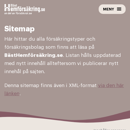
Hoppa
MENY
till
innehåll
Sitemap
Här hittar du alla försäkringstyper och
försäkringsbolag som finns att läsa på
BästHemförsäkring.se
. Listan hålls uppdaterad
med nytt innehåll allt­eftersom vi publicerar nytt
innehål på sajten.
Denna sitemap finns även i XML-format
via den här
länken
.